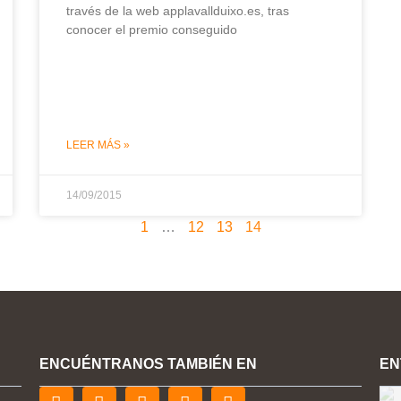
través de la web applavallduixo.es, tras
conocer el premio conseguido
LEER MÁS »
14/09/2015
1
…
12
13
14
ENCUÉNTRANOS TAMBIÉN EN
EN
F
T
L
Y
I