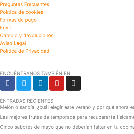
Preguntas Frecuentes
Política de cookies
Formas de pago
Envío
Cambio y devoluciones
Aviso Legal
Política de Privacidad
ENCUÉNTRANOS TAMBIÉN EN
F
T
L
Y
I
a
w
i
o
n
c
i
n
u
s
e
t
k
t
t
ENTRADAS RECIENTES
Melón o sandía: ¿cuál elegir este verano y por qué ahora e
b
t
e
u
a
o
e
d
b
g
Las mejores frutas de temporada para recuperarte físicam
o
r
i
e
r
Cinco sabores de mayo que no deberían faltar en tu cocin
k
n
a