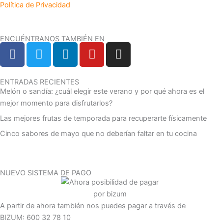
Política de Privacidad
ENCUÉNTRANOS TAMBIÉN EN
F
T
L
Y
I
a
w
i
o
n
c
i
n
u
s
e
t
k
t
t
ENTRADAS RECIENTES
Melón o sandía: ¿cuál elegir este verano y por qué ahora es el
b
t
e
u
a
mejor momento para disfrutarlos?
o
e
d
b
g
Las mejores frutas de temporada para recuperarte físicamente
o
r
i
e
r
k
n
a
Cinco sabores de mayo que no deberían faltar en tu cocina
m
NUEVO SISTEMA DE PAGO
A partir de ahora también nos puedes pagar a través de
BIZUM: 600 32 78 10