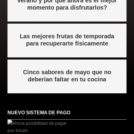
verano y por qué ahora es el mejor
m
momento para disfrutarlos?
Las mejores frutas de temporada
para recuperarte físicamente
Cinco sabores de mayo que no
deberían faltar en tu cocina
NUEVO SISTEMA DE PAGO