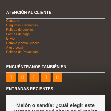
ATENCIÓN AL CLIENTE
Contacto
Preguntas Frecuentes
Política de cookies
Formas de pago
Envío
Cambio y devoluciones
Aviso Legal
Política de Privacidad
ENCUÉNTRANOS TAMBIÉN EN
F
T
L
Y
I
a
w
i
o
n
c
i
n
u
s
e
t
k
t
t
ENTRADAS RECIENTES
b
t
e
u
a
o
e
d
b
g
o
r
i
e
r
Melón o sandía: ¿cuál elegir este
k
n
a