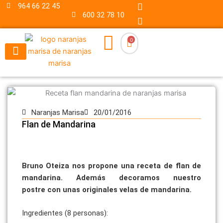
F
I
Ir
964 66 22 45
a
n
600 32 78 10
al
c
s
contenido
e
t
b
a
0
o
g
o
r
k
a
m
Naranjas Marisa
20/01/2016
Flan de Mandarina
Bruno Oteiza nos propone una receta de flan de
mandarina. Además decoramos nuestro
postre
con unas originales velas de mandarina.
Ingredientes (8 personas):