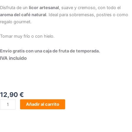
Disfruta de un
licor
artesanal
, suave y cremoso, con todo el
aroma del café natural
. Ideal para sobremesas, postres o como
regalo gourmet.
Tomar muy frío o con hielo.
Envío gratis con una caja de fruta de temporada.
IVA incluido
12,90
€
Comprar
Añadir al carrito
Licor
Crema
de
Café