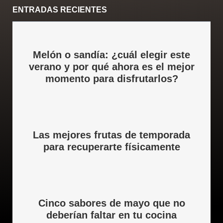
c
i
n
u
s
e
t
k
t
t
ENTRADAS RECIENTES
b
t
e
u
a
o
e
d
b
g
o
r
i
e
r
k
n
a
Melón o sandía: ¿cuál elegir este
m
verano y por qué ahora es el mejor
momento para disfrutarlos?
Las mejores frutas de temporada
para recuperarte físicamente
Cinco sabores de mayo que no
deberían faltar en tu cocina