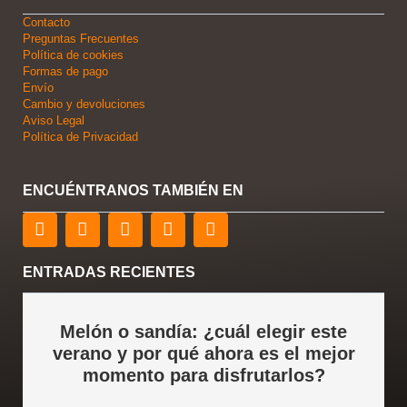
Contacto
Preguntas Frecuentes
Política de cookies
Formas de pago
Envío
Cambio y devoluciones
Aviso Legal
Política de Privacidad
ENCUÉNTRANOS TAMBIÉN EN
F
T
L
Y
I
a
w
i
o
n
c
i
n
u
s
e
t
k
t
t
ENTRADAS RECIENTES
b
t
e
u
a
o
e
d
b
g
o
r
i
e
r
Melón o sandía: ¿cuál elegir este
k
n
a
verano y por qué ahora es el mejor
m
momento para disfrutarlos?