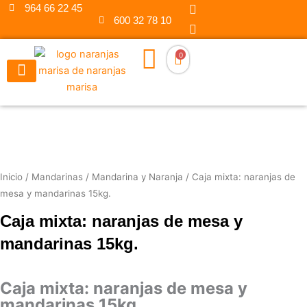
F
I
Ir
964 66 22 45
a
n
600 32 78 10
al
c
s
contenido
e
t
b
a
0
o
g
o
r
k
a
m
Inicio
/
Mandarinas
/
Mandarina y Naranja
/ Caja mixta: naranjas de
mesa y mandarinas 15kg.
Caja mixta: naranjas de mesa y
mandarinas 15kg.
Caja mixta: naranjas de mesa y
mandarinas 15kg.