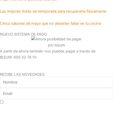
o
r
i
e
r
k
n
a
Las mejores frutas de temporada para recuperarte físicamente
m
Cinco sabores de mayo que no deberían faltar en tu cocina
NUEVO SISTEMA DE PAGO
A partir de ahora también nos puedes pagar a través de
BIZUM: 600 32 78 10
RECIBE LAS NOVEDADES
Aceptar consentimiento para el tratamiento de datos