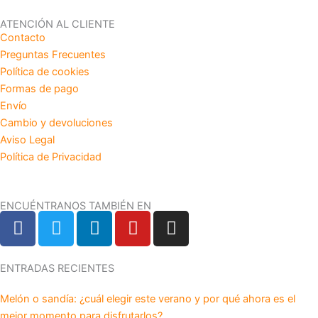
ATENCIÓN AL CLIENTE
Contacto
Preguntas Frecuentes
Política de cookies
Formas de pago
Envío
Cambio y devoluciones
Aviso Legal
Política de Privacidad
ENCUÉNTRANOS TAMBIÉN EN
F
T
L
Y
I
a
w
i
o
n
c
i
n
u
s
e
t
k
t
t
ENTRADAS RECIENTES
b
t
e
u
a
Melón o sandía: ¿cuál elegir este verano y por qué ahora es el
o
e
d
b
g
mejor momento para disfrutarlos?