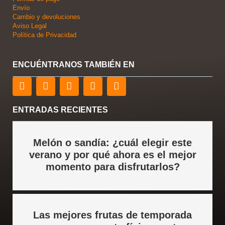
Envío
Cambio y devoluciones
Aviso Legal
Política de Privacidad
ENCUÉNTRANOS TAMBIÉN EN
F
T
L
Y
I
a
w
i
o
n
c
i
n
u
s
e
t
k
t
t
ENTRADAS RECIENTES
b
t
e
u
a
o
e
d
b
g
o
r
i
e
r
Melón o sandía: ¿cuál elegir este
k
n
a
verano y por qué ahora es el mejor
m
momento para disfrutarlos?
Las mejores frutas de temporada