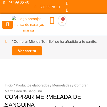
F
I
Ir
964 66 22 45
a
n
600 32 78 10
al
c
s
contenido
e
t
b
a
1
o
g
o
r
k
a
m
“Comprar Miel de Tomillo” se ha añadido a tu carrito.
Ver carrito
Inicio
/
Productos elaborados
/
Mermeladas
/ Comprar
Mermelada de Sanguina
COMPRAR MERMELADA DE
SANGUINA