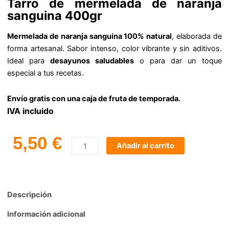
Tarro de mermelada de naranja
sanguina 400gr
Mermelada de naranja sanguina 100% natural
, elaborada de
forma artesanal. Sabor intenso, color vibrante y sin aditivos.
Ideal para
desayunos saludables
o para dar un toque
especial a tus recetas.
Envío gratis con una caja de fruta de temporada.
IVA incluido
5,50
€
Añadir al carrito
Comprar
Mermelada
de
Descripción
Sanguina
cantidad
Información adicional