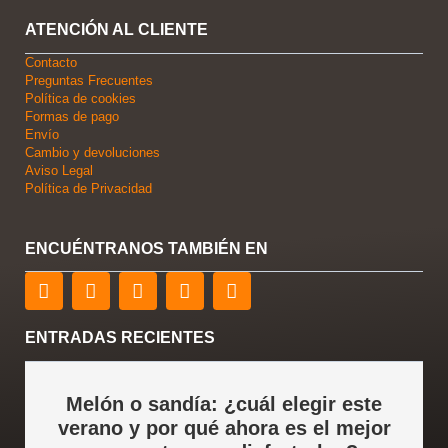
ATENCIÓN AL CLIENTE
Contacto
Preguntas Frecuentes
Política de cookies
Formas de pago
Envío
Cambio y devoluciones
Aviso Legal
Política de Privacidad
ENCUÉNTRANOS TAMBIÉN EN
F
T
L
Y
I
a
w
i
o
n
c
i
n
u
s
e
t
k
t
t
ENTRADAS RECIENTES
b
t
e
u
a
o
e
d
b
g
o
r
i
e
r
Melón o sandía: ¿cuál elegir este
k
n
a
verano y por qué ahora es el mejor
m