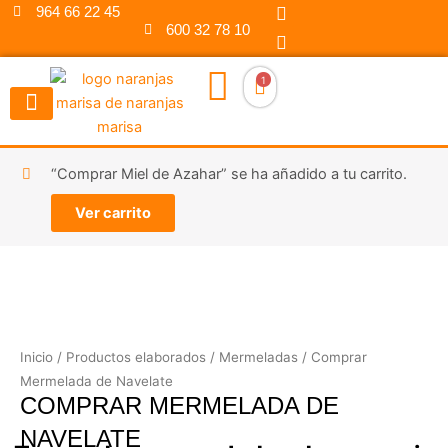
F
I
Ir
964 66 22 45
a
n
600 32 78 10
al
c
s
contenido
e
t
b
a
1
o
g
o
r
k
a
m
“Comprar Miel de Azahar” se ha añadido a tu carrito.
Ver carrito
Inicio
/
Productos elaborados
/
Mermeladas
/ Comprar
Mermelada de Navelate
COMPRAR MERMELADA DE
NAVELATE