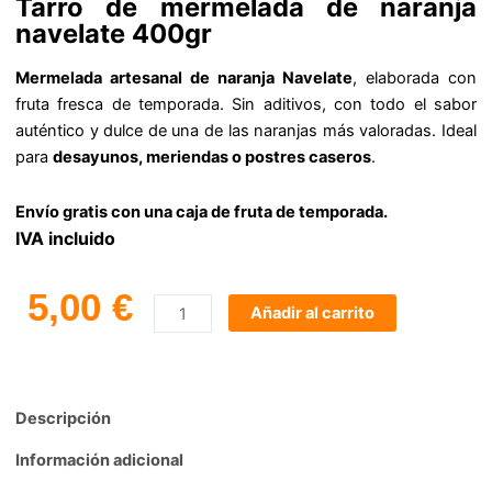
Tarro de mermelada de naranja
navelate 400gr
Mermelada artesanal de naranja Navelate
, elaborada con
fruta fresca de temporada. Sin aditivos, con todo el sabor
auténtico y dulce de una de las naranjas más valoradas. Ideal
para
desayunos, meriendas o postres caseros
.
Envío gratis con una caja de fruta de temporada.
IVA incluido
5,00
€
Añadir al carrito
Comprar
Mermelada
de
Descripción
Navelate
cantidad
Información adicional