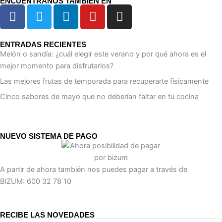
ENCUÉNTRANOS TAMBIÉN EN
F
T
L
Y
I
a
w
i
o
n
c
i
n
u
s
e
t
k
t
t
ENTRADAS RECIENTES
Melón o sandía: ¿cuál elegir este verano y por qué ahora es el
b
t
e
u
a
mejor momento para disfrutarlos?
o
e
d
b
g
Las mejores frutas de temporada para recuperarte físicamente
o
r
i
e
r
k
n
a
Cinco sabores de mayo que no deberían faltar en tu cocina
m
NUEVO SISTEMA DE PAGO
A partir de ahora también nos puedes pagar a través de
BIZUM: 600 32 78 10
RECIBE LAS NOVEDADES