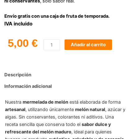
ni conservantes
, solo sabor real.
Envío gratis con una caja de fruta de temporada.
IVA incluido
5,00
€
Añadir al carrito
Comprar
Mermelada
de
Descripción
Melón
cantidad
Información adicional
Nuestra
mermelada de melón
está elaborada de forma
artesanal
, utilizando únicamente
melón natural
, azúcar y
algas. Sin conservantes, colorantes ni aditivos. Una
receta sencilla que conserva todo el
sabor dulce y
refrescante del melón maduro
, ideal para quienes