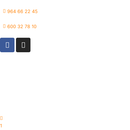
Ir
al
964 66 22 45
contenido
600 32 78 10
F
I
a
n
c
s
e
t
b
a
o
g
o
r
k
a
m
1