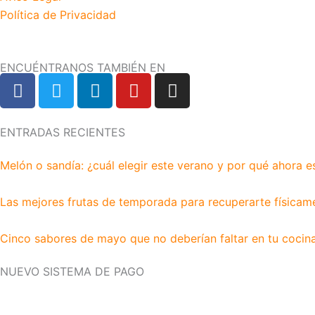
Política de Privacidad
ENCUÉNTRANOS TAMBIÉN EN
F
T
L
Y
I
a
w
i
o
n
c
i
n
u
s
e
t
k
t
t
ENTRADAS RECIENTES
b
t
e
u
a
Melón o sandía: ¿cuál elegir este verano y por qué ahora e
o
e
d
b
g
o
r
i
e
r
k
n
a
Las mejores frutas de temporada para recuperarte físicam
m
Cinco sabores de mayo que no deberían faltar en tu cocin
NUEVO SISTEMA DE PAGO