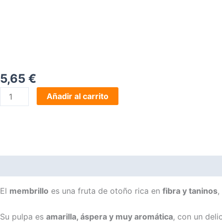
5,65
€
Comprar
Añadir al carrito
Membrillo
sin
Azúcar
cantidad
Descripción
Información adicional
El
membrillo
es una fruta de otoño rica en
fibra y taninos
,
Su pulpa es
amarilla, áspera y muy aromática
, con un del