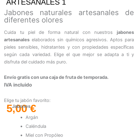
ARTESANALES 1
Jabones naturales artesanales de
diferentes olores
Cuida tu piel de forma natural con nuestros
jabones
artesanales
elaborados sin químicos agresivos. Aptos para
pieles sensibles, hidratantes y con propiedades específicas
según cada variedad. Elige el que mejor se adapta a ti y
disfruta del cuidado más puro.
Envío gratis con una caja de fruta de temporada.
IVA incluido
Elige tu jabón favorito:
5,00
€
Jabones
Argán
Comprar
Jabones
Caléndula
Naturales
Miel con Propóleo