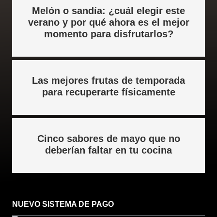
o
r
i
e
r
Melón o sandía: ¿cuál elegir este
k
n
a
verano y por qué ahora es el mejor
m
momento para disfrutarlos?
Las mejores frutas de temporada
para recuperarte físicamente
Cinco sabores de mayo que no
deberían faltar en tu cocina
NUEVO SISTEMA DE PAGO