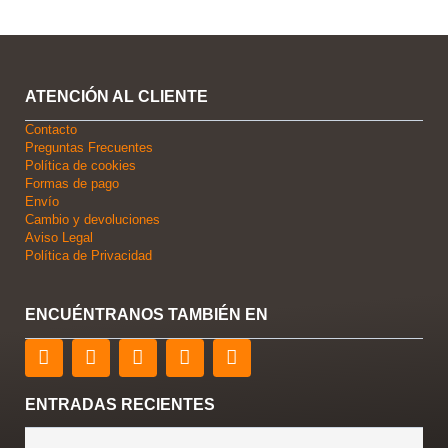
ATENCIÓN AL CLIENTE
Contacto
Preguntas Frecuentes
Política de cookies
Formas de pago
Envío
Cambio y devoluciones
Aviso Legal
Política de Privacidad
ENCUÉNTRANOS TAMBIÉN EN
F
T
L
Y
I
a
w
i
o
n
c
i
n
u
s
e
t
k
t
t
ENTRADAS RECIENTES
b
t
e
u
a
o
e
d
b
g