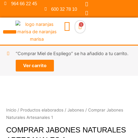
F
I
Ir
964 66 22 45
a
n
600 32 78 10
al
c
s
contenido
e
t
b
a
1
o
g
o
r
k
a
m
“Comprar Miel de Espliego” se ha añadido a tu carrito.
Ver carrito
Inicio
/
Productos elaborados
/
Jabones
/ Comprar Jabones
Naturales Artesanales 1
COMPRAR JABONES NATURALES