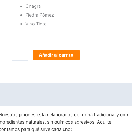
Artesanales
Onagra
1
Piedra Pómez
cantidad
Vino Tinto
Añadir al carrito
Descripción
Información adicional
Nuestros jabones están elaborados de forma tradicional y con
ingredientes naturales, sin químicos agresivos. Aquí te
contamos para qué sirve cada uno: