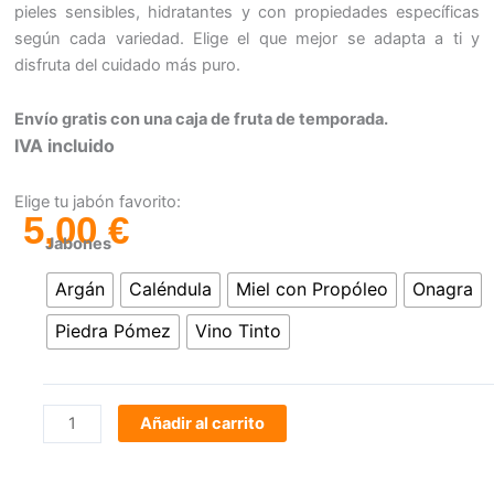
pieles sensibles, hidratantes y con propiedades específicas
según cada variedad. Elige el que mejor se adapta a ti y
disfruta del cuidado más puro.
Envío gratis con una caja de fruta de temporada.
IVA incluido
Elige tu jabón favorito:
5,00
€
Jabones
Comprar
Argán
Caléndula
Miel con Propóleo
Onagra
Jabones
Piedra Pómez
Vino Tinto
Naturales
Artesanales
1
cantidad
Añadir al carrito