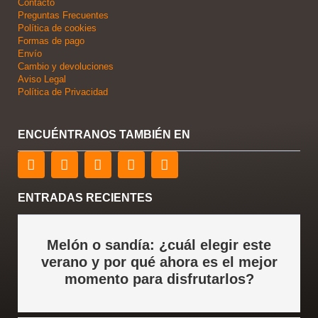
Contacto
Preguntas Frecuentes
Política de cookies
Formas de pago
Envío
Cambio y devoluciones
Aviso Legal
Política de Privacidad
ENCUÉNTRANOS TAMBIÉN EN
F
T
L
Y
I
a
w
i
o
n
c
i
n
u
s
e
t
k
t
t
ENTRADAS RECIENTES
b
t
e
u
a
o
e
d
b
g
o
r
i
e
r
Melón o sandía: ¿cuál elegir este
k
n
a
verano y por qué ahora es el mejor
m
momento para disfrutarlos?