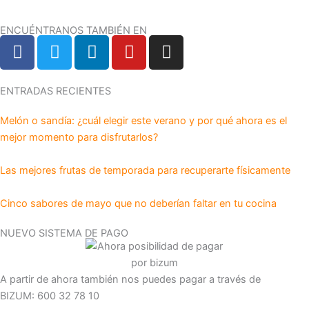
ENCUÉNTRANOS TAMBIÉN EN
F
T
L
Y
I
a
w
i
o
n
c
i
n
u
s
e
t
k
t
t
ENTRADAS RECIENTES
b
t
e
u
a
Melón o sandía: ¿cuál elegir este verano y por qué ahora es el
o
e
d
b
g
mejor momento para disfrutarlos?
o
r
i
e
r
k
n
a
Las mejores frutas de temporada para recuperarte físicamente
m
Cinco sabores de mayo que no deberían faltar en tu cocina
NUEVO SISTEMA DE PAGO
A partir de ahora también nos puedes pagar a través de
BIZUM: 600 32 78 10