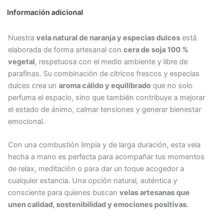
de
Información adicional
Naranja
y
Nuestra
vela natural de naranja y especias dulces
está
Especias
elaborada de forma artesanal con
cera de soja 100 %
Dulces
vegetal
, respetuosa con el medio ambiente y libre de
cantidad
parafinas. Su combinación de cítricos frescos y especias
dulces crea un
aroma cálido y equilibrado
que no solo
perfuma el espacio, sino que también contribuye a mejorar
el estado de ánimo, calmar tensiones y generar bienestar
emocional.
Con una combustión limpia y de larga duración, esta vela
hecha a mano es perfecta para acompañar tus momentos
de relax, meditación o para dar un toque acogedor a
cualquier estancia. Una opción natural, auténtica y
consciente para quienes buscan
velas artesanas que
unen calidad, sostenibilidad y emociones positivas
.