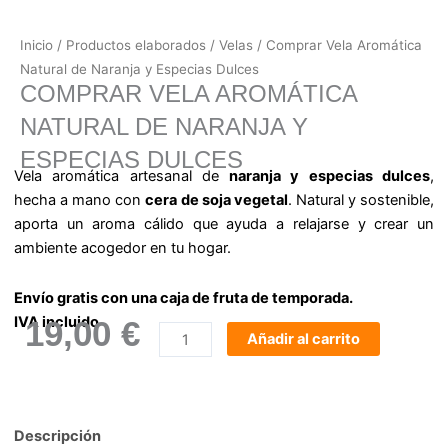
Inicio
/
Productos elaborados
/
Velas
/ Comprar Vela Aromática
Natural de Naranja y Especias Dulces
COMPRAR VELA AROMÁTICA
NATURAL DE NARANJA Y
ESPECIAS DULCES
Vela aromática artesanal de
naranja y especias dulces
,
hecha a mano con
cera de soja vegetal
. Natural y sostenible,
aporta un aroma cálido que ayuda a relajarse y crear un
ambiente acogedor en tu hogar.
Envío gratis con una caja de fruta de temporada.
IVA incluido
19,00
€
Añadir al carrito
Comprar
Vela
Aromática
Descripción
Natural