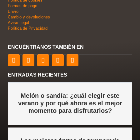
Política de cookies
Formas de pago
Envío
Cambio y devoluciones
Aviso Legal
Política de Privacidad
ENCUÉNTRANOS TAMBIÉN EN
F
T
L
Y
I
a
w
i
o
n
c
i
n
u
s
e
t
k
t
t
ENTRADAS RECIENTES
b
t
e
u
a
o
e
d
b
g
o
r
i
e
r
Melón o sandía: ¿cuál elegir este
k
n
a
verano y por qué ahora es el mejor
m
momento para disfrutarlos?