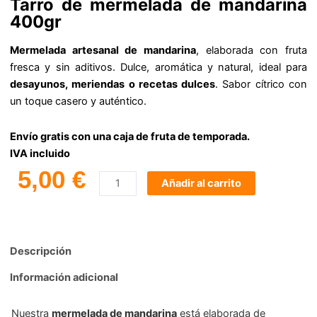
Tarro de mermelada de mandarina
400gr
Mermelada artesanal de mandarina
, elaborada con fruta
fresca y sin aditivos. Dulce, aromática y natural, ideal para
desayunos, meriendas o recetas dulces
. Sabor cítrico con
un toque casero y auténtico.
Envío gratis con una caja de fruta de temporada.
IVA incluido
5,00
€
Añadir al carrito
Comprar
Mermelada
de
Descripción
Mandarina
cantidad
Información adicional
Nuestra
mermelada de mandarina
está elaborada de