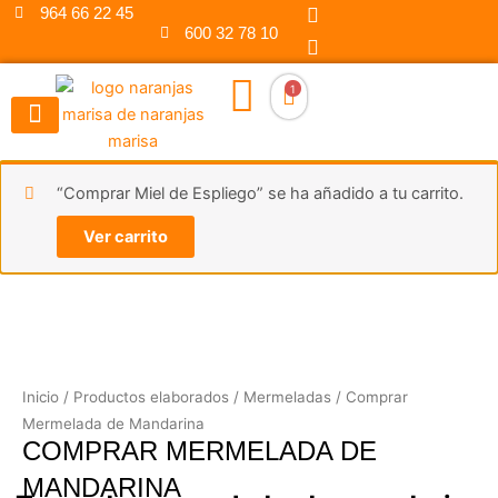
F
I
Ir
964 66 22 45
a
n
600 32 78 10
al
c
s
contenido
e
t
b
a
1
o
g
o
r
k
a
m
“Comprar Miel de Espliego” se ha añadido a tu carrito.
Ver carrito
Inicio
/
Productos elaborados
/
Mermeladas
/ Comprar
Mermelada de Mandarina
COMPRAR MERMELADA DE
MANDARINA