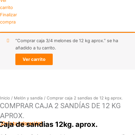
Ver
carrito
Finalizar
compra
“Comprar caja 3/4 melones de 12 kg aprox.” se ha
añadido a tu carrito.
Ver carrito
Comprar
caja
2
Inicio
/
Melón y sandía
/ Comprar caja 2 sandías de 12 kg aprox.
sandías
COMPRAR CAJA 2 SANDÍAS DE 12 KG
de
APROX.
12
Caja de sandias 12kg. aprox.
¡Deja tu valoración!
kg
aprox.