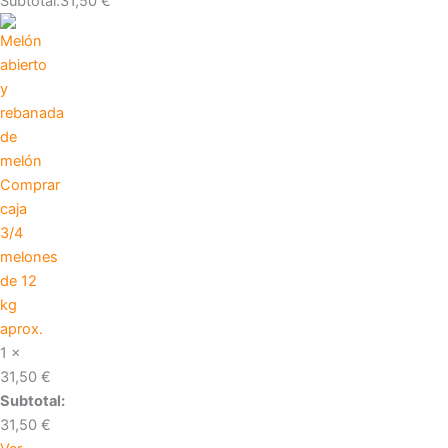
Subtotal:
31,50
€
Comprar
caja
3/4
melones
de 12
kg
aprox.
1 ×
31,50
€
Subtotal:
31,50
€