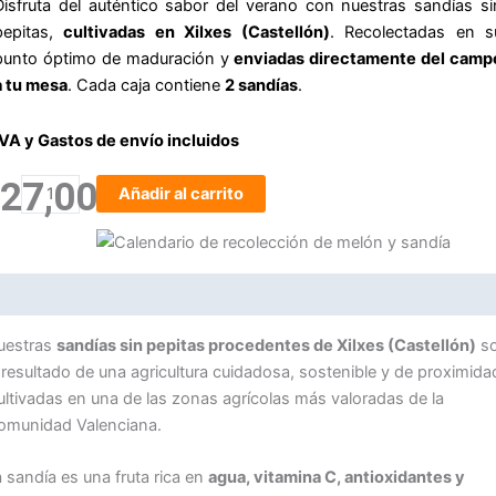
Disfruta del auténtico sabor del verano con nuestras sandías si
cantidad
pepitas,
cultivadas en Xilxes (Castellón)
. Recolectadas en s
punto óptimo de maduración y
enviadas directamente del camp
a tu mesa
. Cada caja contiene
2 sandías
.
IVA y Gastos de envío incluidos
27,00
€
Añadir al carrito
escripción
uestras
sandías sin pepitas procedentes de Xilxes (Castellón)
s
 resultado de una agricultura cuidadosa, sostenible y de proximida
ltivadas en una de las zonas agrícolas más valoradas de la
omunidad Valenciana.
 sandía es una fruta rica en
agua, vitamina C, antioxidantes y