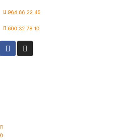
Ir
al
964 66 22 45
contenido
600 32 78 10
F
I
a
n
c
s
e
t
b
a
o
g
o
r
k
a
m
0