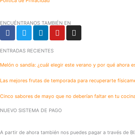
Política de Privacidad
ENCUÉNTRANOS TAMBIÉN EN
F
T
L
Y
I
a
w
i
o
n
c
i
n
u
s
e
t
k
t
t
ENTRADAS RECIENTES
b
t
e
u
a
Melón o sandía: ¿cuál elegir este verano y por qué ahora e
o
e
d
b
g
o
r
i
e
r
k
n
a
Las mejores frutas de temporada para recuperarte físicam
m
Cinco sabores de mayo que no deberían faltar en tu cocin
NUEVO SISTEMA DE PAGO
A partir de ahora también nos puedes pagar a través de B