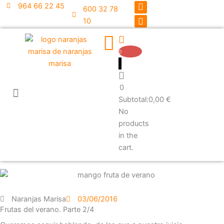
F
I
Ir
964 66 22 45
600 32 78
a
n
al
10
c
s
contenido
e
t
b
a
o
g
0
o
r
k
a
m
0
Subtotal:
0,00
€
No
products
in the
cart.
Naranjas Marisa
03/06/2016
Frutas del verano. Parte 2/4