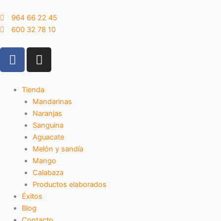
Ir
al
964 66 22 45
contenido
600 32 78 10
F
I
a
n
c
s
e
t
Tienda
b
a
Mandarinas
o
g
Naranjas
o
r
Sanguina
k
a
Aguacate
m
Melón y sandía
Mango
Calabaza
Productos elaborados
Éxitos
Blog
Contacto