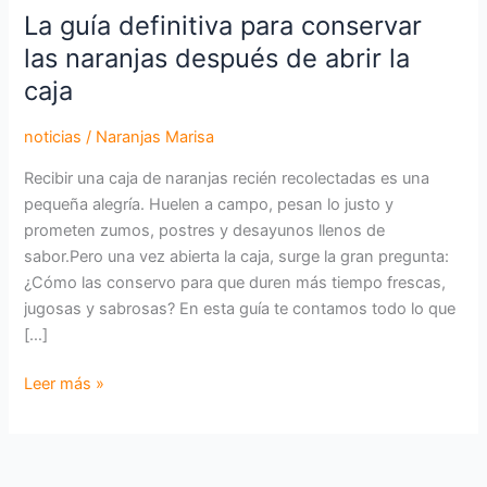
La guía definitiva para conservar
definitiva
para
las naranjas después de abrir la
conservar
caja
las
naranjas
noticias
/
Naranjas Marisa
después
Recibir una caja de naranjas recién recolectadas es una
de
pequeña alegría. Huelen a campo, pesan lo justo y
abrir
prometen zumos, postres y desayunos llenos de
la
sabor.Pero una vez abierta la caja, surge la gran pregunta:
caja
¿Cómo las conservo para que duren más tiempo frescas,
jugosas y sabrosas? En esta guía te contamos todo lo que
[…]
Leer más »