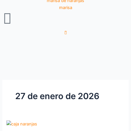
0
27 de enero de 2026
La
guía