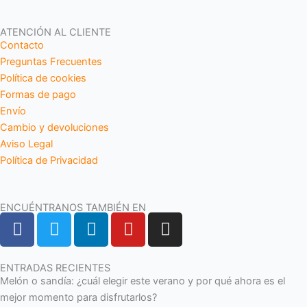
ATENCIÓN AL CLIENTE
Contacto
Preguntas Frecuentes
Política de cookies
Formas de pago
Envío
Cambio y devoluciones
Aviso Legal
Política de Privacidad
ENCUÉNTRANOS TAMBIÉN EN
F
T
L
Y
I
a
w
i
o
n
c
i
n
u
s
e
t
k
t
t
ENTRADAS RECIENTES
Melón o sandía: ¿cuál elegir este verano y por qué ahora es el
b
t
e
u
a
mejor momento para disfrutarlos?
o
e
d
b
g