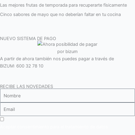
Las mejores frutas de temporada para recuperarte físicamente
o
r
i
e
r
k
n
a
Cinco sabores de mayo que no deberían faltar en tu cocina
m
NUEVO SISTEMA DE PAGO
A partir de ahora también nos puedes pagar a través de
BIZUM: 600 32 78 10
RECIBE LAS NOVEDADES
Aceptar consentimiento para el tratamiento de datos