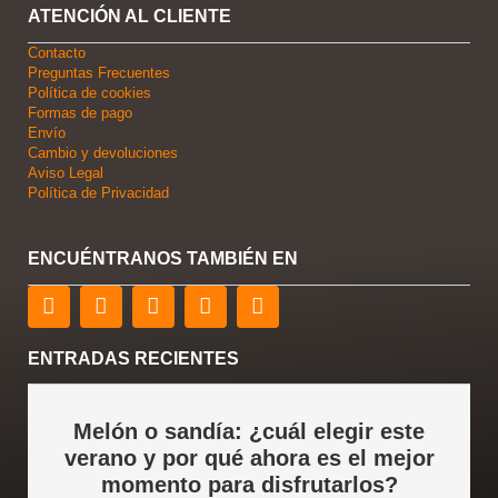
ATENCIÓN AL CLIENTE
Contacto
Preguntas Frecuentes
Política de cookies
Formas de pago
Envío
Cambio y devoluciones
Aviso Legal
Política de Privacidad
ENCUÉNTRANOS TAMBIÉN EN
F
T
L
Y
I
a
w
i
o
n
c
i
n
u
s
e
t
k
t
t
ENTRADAS RECIENTES
b
t
e
u
a
o
e
d
b
g
o
r
i
e
r
Melón o sandía: ¿cuál elegir este
k
n
a
verano y por qué ahora es el mejor
m
momento para disfrutarlos?