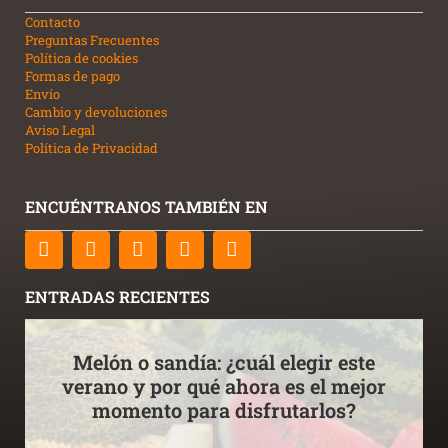
Contacto
Preguntas Frecuentes
Política de cookies
Formas de pago
Envío
Cambio y devoluciones
Aviso Legal
Política de Privacidad
ENCUÉNTRANOS TAMBIÉN EN
F
T
L
Y
I
a
w
i
o
n
c
i
n
u
s
e
t
k
t
t
ENTRADAS RECIENTES
b
t
e
u
a
o
e
d
b
g
o
r
i
e
r
Melón o sandía: ¿cuál elegir este
k
n
a
verano y por qué ahora es el mejor
m
momento para disfrutarlos?