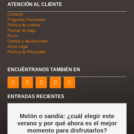
ATENCIÓN AL CLIENTE
Contacto
Preguntas Frecuentes
Política de cookies
Formas de pago
Envío
Cambio y devoluciones
Aviso Legal
Política de Privacidad
ENCUÉNTRANOS TAMBIÉN EN
F
T
L
Y
I
a
w
i
o
n
c
i
n
u
s
e
t
k
t
t
ENTRADAS RECIENTES
b
t
e
u
a
o
e
d
b
g
o
r
i
e
r
Melón o sandía: ¿cuál elegir este
k
n
a
verano y por qué ahora es el mejor
m
momento para disfrutarlos?