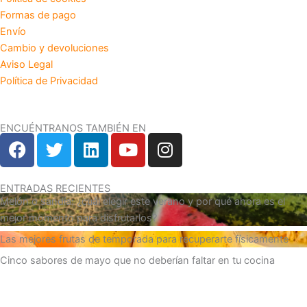
Formas de pago
Envío
Cambio y devoluciones
Aviso Legal
Política de Privacidad
ENCUÉNTRANOS TAMBIÉN EN
F
T
L
Y
I
a
w
i
o
n
c
i
n
u
s
e
t
k
t
t
ENTRADAS RECIENTES
Melón o sandía: ¿cuál elegir este verano y por qué ahora es el
b
t
e
u
a
mejor momento para disfrutarlos?
o
e
d
b
g
Las mejores frutas de temporada para recuperarte físicamente
o
r
i
e
r
k
n
a
Cinco sabores de mayo que no deberían faltar en tu cocina
m