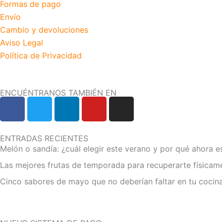
Formas de pago
Envío
Cambio y devoluciones
Aviso Legal
Política de Privacidad
ENCUÉNTRANOS TAMBIÉN EN
F
T
L
Y
I
a
w
i
o
n
c
i
n
u
s
e
t
k
t
t
ENTRADAS RECIENTES
Melón o sandía: ¿cuál elegir este verano y por qué ahora e
b
t
e
u
a
o
e
d
b
g
Las mejores frutas de temporada para recuperarte físicam
o
r
i
e
r
Cinco sabores de mayo que no deberían faltar en tu cocin
k
n
a
m